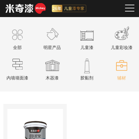
全部
明星产品
儿童漆
儿童彩妆漆
内墙墙面漆
木器漆
胶黏剂
辅材