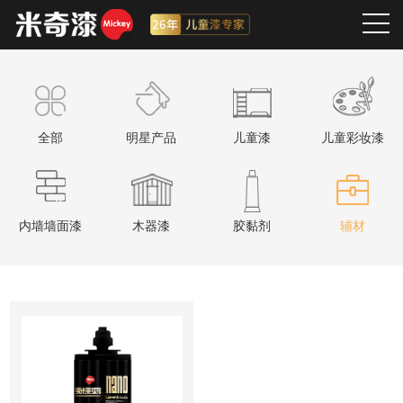
全部
明星产品
儿童漆
儿童彩妆漆
内墙墙面漆
木器漆
胶黏剂
辅材