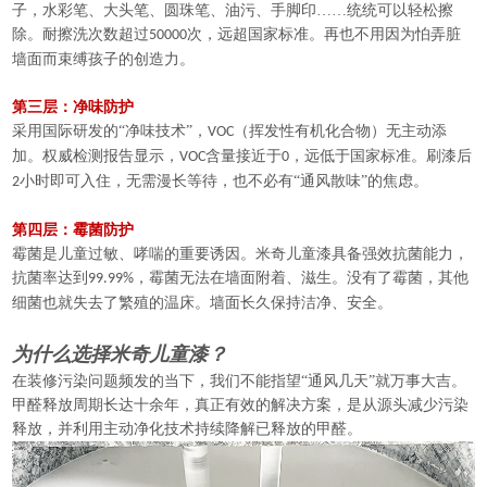
子，水彩笔、大头笔、圆珠笔、油污、手脚印……统统可以轻松擦
除。耐擦洗次数超过
次，远超国家标准。再也不用因为怕弄脏
50000
墙面而束缚孩子的创造力。
第三层：净味防护
采用国际研发的“净味技术”，
（挥发性有机化合物）无主动添
VOC
加。权威检测报告显示，
含量接近于
，远低于国家标准。刷漆后
VOC
0
小时即可入住，无需漫长等待，也不必有“通风散味”的焦虑。
2
第四层：霉菌防护
霉菌是儿童过敏、哮喘的重要诱因。米奇儿童漆具备强效抗菌能力，
抗菌率达到
，霉菌无法在墙面附着、滋生。没有了霉菌，其他
99.99%
细菌也就失去了繁殖的温床。墙面长久保持洁净、安全。
为什么选择米奇儿童漆？
在装修污染问题频发的当下，我们不能指望“通风几天”就万事大吉。
甲醛释放周期长达十余年，真正有效的解决方案，是从源头减少污染
释放，并利用主动净化技术持续降解已释放的甲醛。