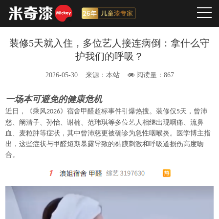
装修5天就入住，多位艺人接连病倒：拿什么守
护我们的呼吸？
2026-05-30
来源：本站
阅读量：867
一场本可避免的健康危机
近日，《乘风
》宿舍甲醛超标事件引爆热搜。装修仅
天，曾沛
2026
5
慈、阚清子、孙怡、谢楠、范玮琪等多位艺人相继出现咽痛、流鼻
血、麦粒肿等症状，其中曾沛慈更被确诊为急性咽喉炎。医学博主指
出，这些症状与甲醛短期暴露导致的黏膜刺激和呼吸道损伤高度吻
合。