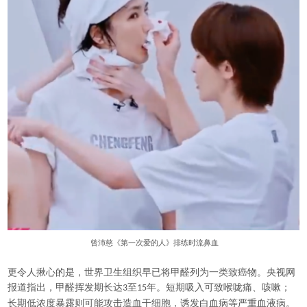
曾沛慈《第一次爱的人》排练时流鼻血
更令人揪心的是，世界卫生组织早已将甲醛列为一类致癌物。央视网
报道指出，甲醛挥发期长达
至
年。短期吸入可致喉咙痛、咳嗽；
3
15
长期低浓度暴露则可能攻击造血干细胞，诱发白血病等严重血液病。